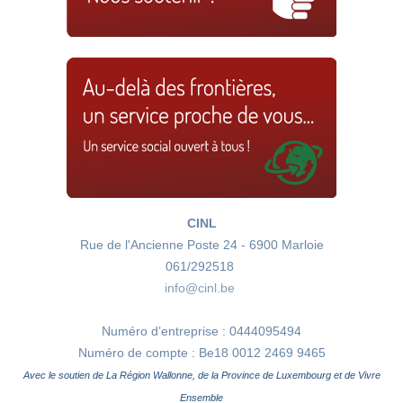
CINL
Rue de l'Ancienne Poste 24 - 6900 Marloie
061/292518
info@cinl.be
Numéro d’entreprise : 0444095494
Numéro de compte : Be18 0012 2469 9465
Avec le soutien de La Région Wallonne, de la Province de Luxembourg et de Vivre
Ensemble