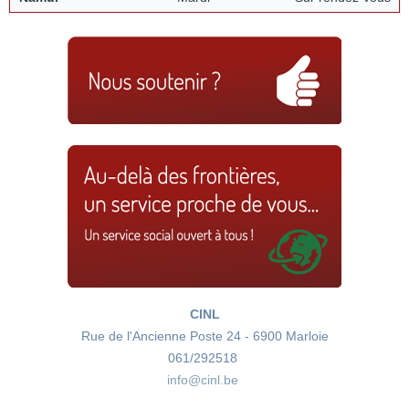
CINL
Rue de l'Ancienne Poste 24 - 6900 Marloie
061/292518
info@cinl.be